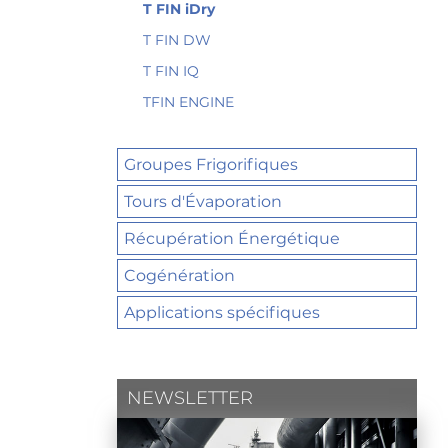
T FIN iDry
T FIN DW
T FIN IQ
TFIN ENGINE
Groupes Frigorifiques
Tours d'Évaporation
Récupération Énergétique
Cogénération
Applications spécifiques
NEWSLETTER