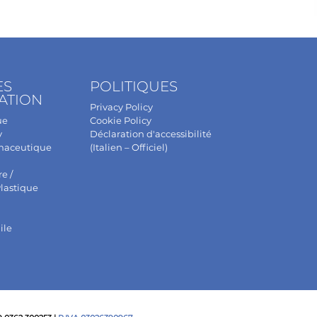
ES
POLITIQUES
ATION
Privacy Policy
ue
Cookie Policy
y
Déclaration d'accessibilité
maceutique
(Italien – Officiel)
e /
lastique
ile