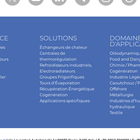
NCE
SOLUTIONS
DOMAIN
D'APPLIC
des
Échangeurs de chaleur
Centrales de
Oléodynamiq
ours
thermorégulation
Food and Dair
Refroidisseurs industriels,
Chimie / Phar
Electroradiateurs
Cogénération
ler
Groupes Frigorifiques
Industrie Légèr
Tours d’Évaporation
Caoutchouc / P
Récupération Énergétique
Offshore
Cogénération
Métallurgie
Applications spécifiques
Industries d’hu
hydraulique
Textile